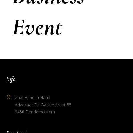
Event
Info
Zaal Hand in Hand
Advocaat De Backerstraat 55
9450 Denderhoutem