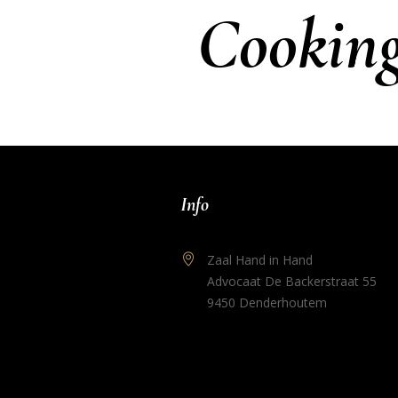
Cooking
Info
Zaal Hand in Hand
Advocaat De Backerstraat 55
9450 Denderhoutem