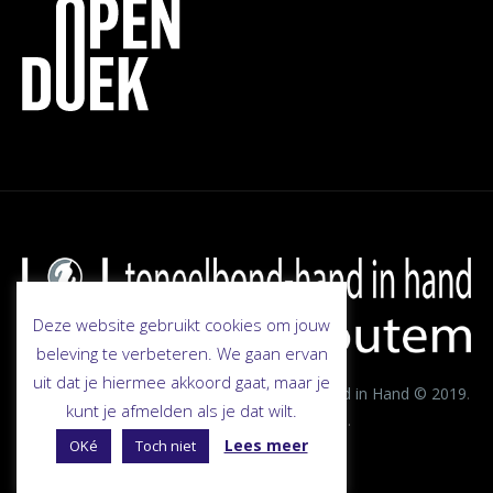
Deze website gebruikt cookies om jouw
beleving te verbeteren. We gaan ervan
uit dat je hiermee akkoord gaat, maar je
toneelbondhandinhand.be
-
Toneelbond Hand in Hand © 2019
.
kunt je afmelden als je dat wilt.
Brought to life by VDesign13
.
Lees meer
OKé
Toch niet