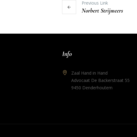
Previous Link
Norbert Strijmeers
Info
Zaal Hand in Hand
Advocaat De Backerstraat 55
9450 Denderhoutem