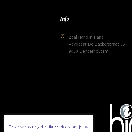
Info
Zaal Hand in Hand
Advocaat De Backerstraat 55
9450 Denderhoutem
Deze website gebruikt cookies om jouw