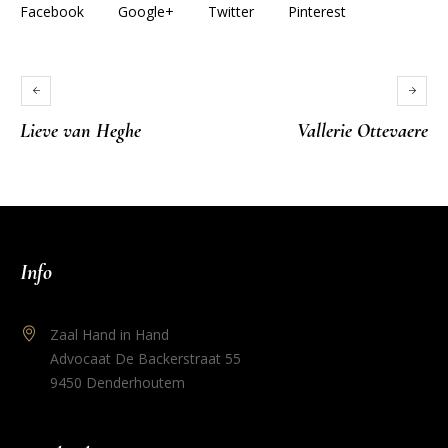
Facebook
Google+
Twitter
Pinterest
Lieve van Heghe
Vallerie Ottevaere
Info
Zaal Hand in Hand
Advocaat De Backerstraat 55
9450 Denderhoutem