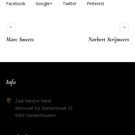
Facebook
Google+
Twitter
Pinterest
Marc Smeets
Norbert Strijmeers
Info
Zaal Hand in Hand
Advocaat De Backerstraat 55
9450 Denderhoutem